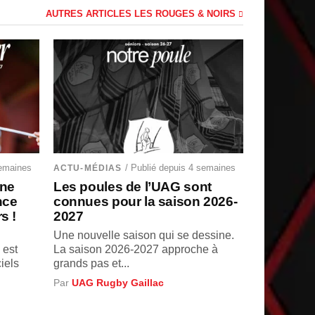
AUTRES ARTICLES LES ROUGES & NOIRS
semaines
/ Publié depuis 4 semaines
ACTU-MÉDIAS
une
Les poules de l’UAG sont
nce
connues pour la saison 2026-
s !
2027
Une nouvelle saison qui se dessine.
 est
La saison 2026-2027 approche à
ciels
grands pas et...
Par
UAG Rugby Gaillac