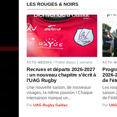
LES ROUGES & NOIRS
/ Publié depuis 1 semaine
ACTU-MÉDIAS
ACTU-M
Recrues et départs 2026-2027
Progr
: un nouveau chapitre s’écrit à
2026-2
l’UAG Rugby
de l’ét
Une nouvelle saison, de nouveaux
Les roug
visages, la même passion ! Chaque
saison 
intersaison marque un...
de Fédér
Par
UAG Rugby Gaillac
Par
UAG