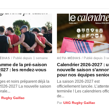
/ Publié depuis 1 semaine
/ Publié depuis 3 
ÉDIAS
ACTU-MÉDIAS
amme de la pré-saison
Calendrier 2026-2027 : 
027 : les rendez-vous
nouvelle saison s’anno
é
pour nos équipes senior
es et noirs préparent déjà la
La saison 2026-2027 est
2026-2027 La nouvelle saison
officiellement lancée. L’attente
ale...
terminée ! Les calendriers offi
de...
 Rugby Gaillac
Par
UAG Rugby Gaillac